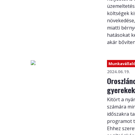
üzemeltetési
költségek k
növekedése,
miatti bérny
hatásokat ké
akár bővíteni
Munkavállal
2024.06.19.
Oroszlán
gyereke
Kitört a nyá
számára min
időszakra ta
programot ta
Ehhez szere