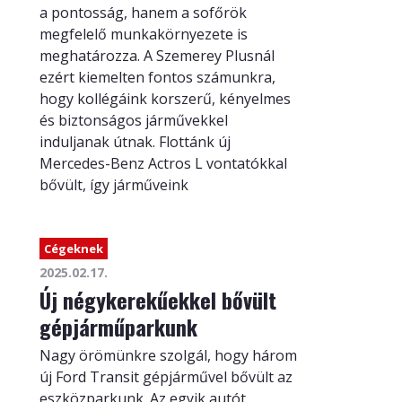
a pontosság, hanem a sofőrök
megfelelő munkakörnyezete is
meghatározza. A Szemerey Plusnál
ezért kiemelten fontos számunkra,
hogy kollégáink korszerű, kényelmes
és biztonságos járművekkel
induljanak útnak. Flottánk új
Mercedes-Benz Actros L vontatókkal
bővült, így járműveink
Cégeknek
2025.02.17.
Új négykerekűekkel bővült
gépjárműparkunk
Nagy örömünkre szolgál, hogy három
új Ford Transit gépjárművel bővült az
eszközparkunk. Az egyik autót