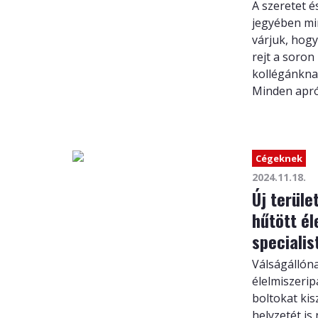
A szeretet é
jegyében mi
várjuk, hog
rejt a soron
kollégánkna
Minden apró
Cégeknek
2024.11.18.
Új terüle
hűtött él
specialis
Válságállóna
élelmiszerip
boltokat kis
helyzetét is