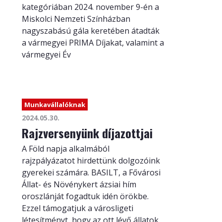
kategóriában 2024. november 9-én a
Miskolci Nemzeti Színházban
nagyszabású gála keretében átadták
a vármegyei PRIMA Díjakat, valamint a
vármegyei Év
Munkavállalóknak
2024.05.30.
Rajzversenyünk díjazottjai
A Föld napja alkalmából
rajzpályázatot hirdettünk dolgozóink
gyerekei számára. BASILT, a Fővárosi
Állat- és Növénykert ázsiai hím
oroszlánját fogadtuk idén örökbe.
Ezzel támogatjuk a városligeti
létesítményt, hogy az ott lévő állatok