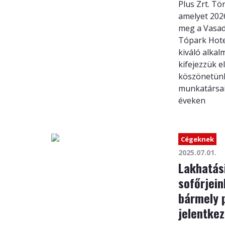
Plus Zrt. T
amelyet 2026
meg a Vasad
Tópark Hote
kiváló alkal
kifejezzük e
köszönetün
munkatársai
éveken
Cégeknek
2025.07.01.
Lakhatás
sofőrjein
bármely p
jelentkez