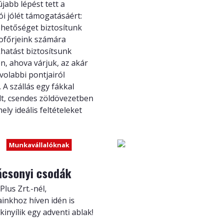
újabb lépést tett a
i jólét támogatásáért:
ehetőséget biztosítunk
sofőrjeink számára
hatást biztosítsunk
, ahova várjuk, az akár
volabbi pontjairól
 A szállás egy fákkal
lt, csendes zöldövezetben
ely ideális feltételeket
Munkavállalóknak
ácsonyi csodák
lus Zrt.-nél,
nkhoz híven idén is
inyílik egy adventi ablak!