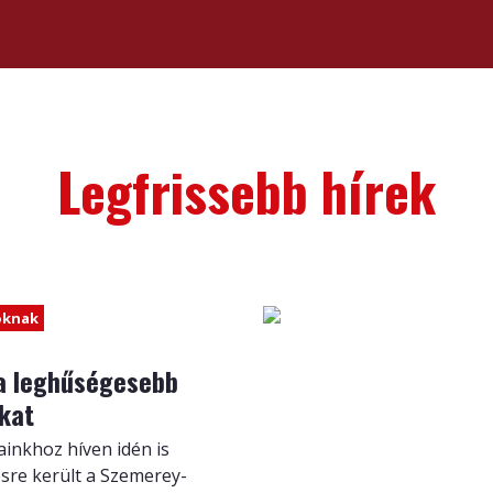
Legfrissebb hírek
óknak
 a leghűségesebb
kat
nkhoz híven idén is
re került a Szemerey-