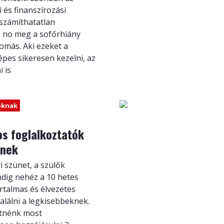
 és finanszírozási
iszámíthatatlan
 no meg a sofőrhiány
omás. Aki ezeket a
pes sikeresen kezelni, az
 is
óknak
os foglalkoztatók
knek
ri szünet, a szülők
dig nehéz a 10 hetes
rtalmas és élvezetes
lálni a legkisebbeknek.
tnénk most