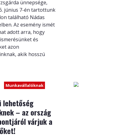
örzsgárda ünnepsége,
. június 7-én tartottunk
on található Nádas
lben. Az esemény ismét
mat adott arra, hogy
lismerésünket és
ket azon
nknak, akik hosszú
Munkavállalóknak
i lehetőség
knek – az ország
ontjáról várjuk a
őket!