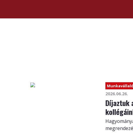
Munkavállal
2026.06.26.
Díjaztuk
kollégáin
Hagyományai
megrendezés