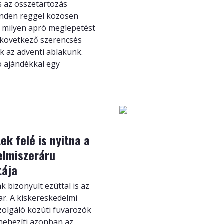
s az összetartozás
nden reggel közösen
y milyen apró meglepetést
 következő szerencsés
k az adventi ablakunk.
 ajándékkal egy
tek felé is nyitna a
elmiszeráru
tája
k bizonyult ezúttal is az
ar. A kiskereskedelmi
zolgáló közúti fuvarozók
 nehezíti azonban az