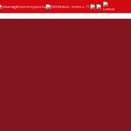
titkarsag@szemereyplus.hu
3526 Miskolc, Szeles u. 71.