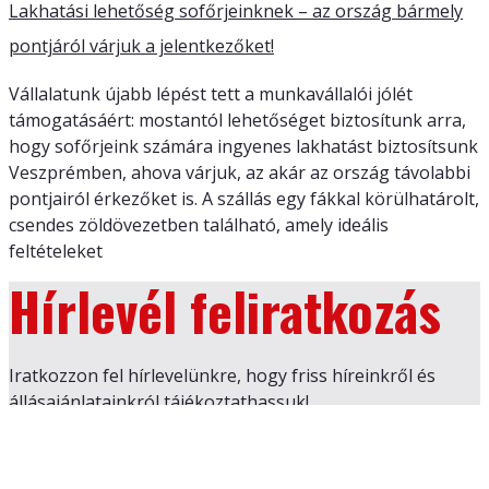
Lakhatási lehetőség sofőrjeinknek – az ország bármely
pontjáról várjuk a jelentkezőket!
Vállalatunk újabb lépést tett a munkavállalói jólét
támogatásáért: mostantól lehetőséget biztosítunk arra,
hogy sofőrjeink számára ingyenes lakhatást biztosítsunk
Veszprémben, ahova várjuk, az akár az ország távolabbi
pontjairól érkezőket is. A szállás egy fákkal körülhatárolt,
csendes zöldövezetben található, amely ideális
feltételeket
Hírlevél feliratkozás
Iratkozzon fel hírlevelünkre, hogy friss híreinkről és
állásajánlatainkról tájékoztathassuk!