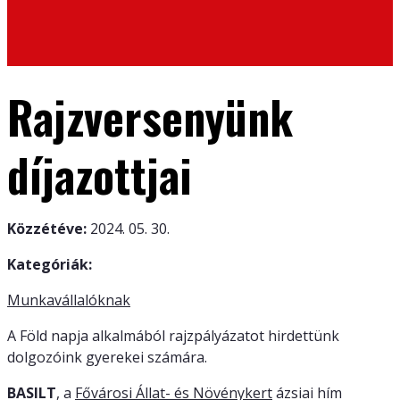
Rajzversenyünk
díjazottjai
Közzétéve:
2024. 05. 30.
Kategóriák:
Munkavállalóknak
A Föld napja alkalmából rajzpályázatot hirdettünk
dolgozóink gyerekei számára.
BASILT
, a
Fővárosi Állat- és Növénykert
ázsiai hím