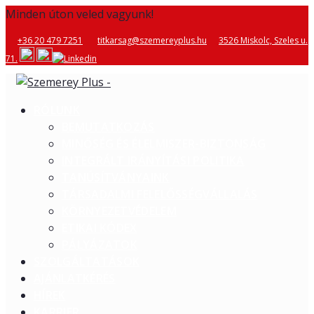
Minden úton veled vagyunk!
+36 20 479 7251
titkarsag@szemereyplus.hu
3526 Miskolc, Szeles u.
71.
RÓLUNK
BEMUTATKOZÁS
MINŐSÉG ÉS ÉLELMISZER-BIZTONSÁG
INTEGRÁLT IRÁNYÍTÁSI POLITIKA
TANÚSÍTVÁNYAINK
TÁRSADALMI FELELŐSSÉGVÁLLALÁS
KÖRNYEZETVÉDELEM
ETIKAI KÓDEX
PÁLYÁZATOK
SZOLGÁLTATÁSOK
AJÁNLATKÉRÉS
HÍREK
KARRIER