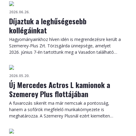
2026.06.26.
Díjaztuk a leghűségesebb
kollégáinkat
Hagyományainkhoz híven idén is megrendezésre került a
Szemerey-Plus Zrt. Törzsgárda ünnepsége, amelyet
2026. június 7-én tartottunk meg a Vasadon található
Nádas Tópark Hotelben. Az esemény ismét kiváló
alkalmat adott arra, hogy kifejezzük elismerésünket és
köszönetünket azon munkatársainknak, akik hosszú
2026.05.20.
éveken
Új Mercedes Actros L kamionok a
Szemerey Plus flottájában
A fuvarozás sikerét ma már nemcsak a pontosság,
hanem a sofőrök megfelelő munkakörnyezete is
meghatározza. A Szemerey Plusnál ezért kiemelten
fontos számunkra, hogy kollégáink korszerű, kényelmes
és biztonságos járművekkel induljanak útnak. Flottánk új
Mercedes-Benz Actros L vontatókkal bővült, így