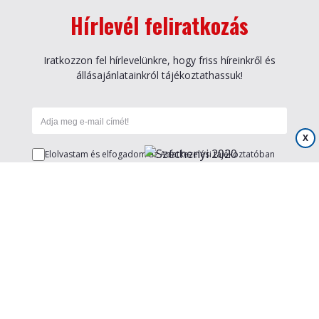
Hírlevél feliratkozás
Iratkozzon fel hírlevelünkre, hogy friss híreinkről és
állásajánlatainkról tájékoztathassuk!
X
Elolvastam és elfogadom az
Adatkezelési tájékoztatóban
foglalt feltételeket. Tudomásul vettem, hogy az űrlap
kitöltését követően a
Szemerey - Plus Fuvarozási és
Logisztikai Zrt.
munkatársa felveszi velem a kapcsolatot.