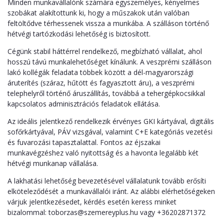
Minden munkavállalónk számára egyszemélyes, kényelmes
szobákat alakítottunk ki, hogy a műszakok után valóban
feltöltődve térhessenek vissza a munkába. A szálláson történő
hétvégi tartózkodási lehetőség is biztosított.
Cégünk stabil háttérrel rendelkező, megbízható vállalat, ahol
hosszú távú munkalehetőséget kínálunk. A veszprémi szálláson
lakó kollégák feladata többek között a dél-magyarországi
áruterítés (száraz, hűtött és fagyasztott áru), a veszprémi
telephelyről történő áruszállítás, továbbá a tehergépkocsikkal
kapcsolatos adminisztrációs feladatok ellátása.
Az ideális jelentkező rendelkezik érvényes GKI kártyával, digitális
sofőrkártyával, PÁV vizsgával, valamint C+E kategóriás vezetési
és fuvarozási tapasztalattal. Fontos az éjszakai
munkavégzéshez való nyitottság és a havonta legalább két
hétvégi munkanap vállalása.
A lakhatási lehetőség bevezetésével vállalatunk tovább erősíti
elköteleződését a munkavállalói iránt. Az alábbi elérhetőségeken
várjuk jelentkezésedet, kérdés esetén keress minket
bizalommal:
toborzas@szemereyplus.hu
vagy +36202871372