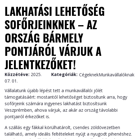
LAKHATÁSI LEHETŐSÉG
SOFŐRJEINKNEK – AZ
ORSZÁG BÁRMELY
PONTJÁRÓL VÁRJUK A
JELENTKEZŐKET!
Közzétéve:
2025.
Kategóriák:
Cégeknek
Munkavállalóknak
07. 01.
Vállalatunk újabb lépést tett a munkavállalói jólét
támogatásáért: mostantól lehetőséget biztosítunk arra, hogy
sofőrjeink számára ingyenes lakhatást biztosítsunk
Veszprémben, ahova várjuk, az akár az ország távolabbi
pontjairól érkezőket is.
A szállás egy fákkal körülhatárolt, csendes zöldövezetben
található, amely ideális feltételeket nyújt a nyugodt pihenéshez.