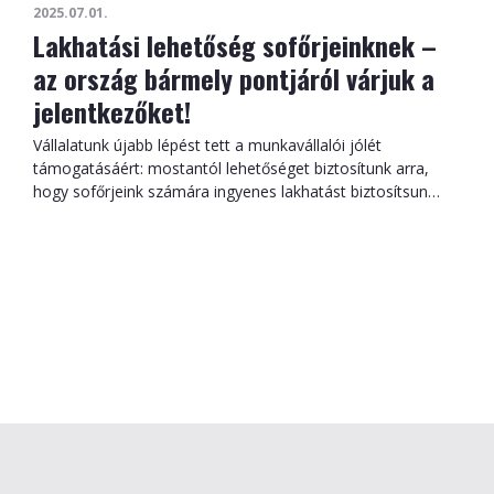
2025.07.01.
járműveink
Lakhatási lehetőség sofőrjeinknek –
az ország bármely pontjáról várjuk a
jelentkezőket!
Vállalatunk újabb lépést tett a munkavállalói jólét
támogatásáért: mostantól lehetőséget biztosítunk arra,
hogy sofőrjeink számára ingyenes lakhatást biztosítsunk
Veszprémben, ahova várjuk, az akár az ország távolabbi
pontjairól érkezőket is. A szállás egy fákkal körülhatárolt,
csendes zöldövezetben található, amely ideális
feltételeket