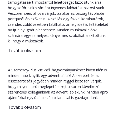
támogatásáért: mostantól lehetőséget biztosítunk arra,
hogy sofőrjeink számára ingyenes lakhatást biztosítsunk
Veszprémben, ahova várjuk, az akár az ország távolabbi
pontjairól érkezőket is. A szállás egy fákkal körülhatárolt,
csendes zöldövezetben található, amely ideális feltételeket
nyújt a nyugodt pihenéshez. Minden munkavállalónk
számára egyszemélyes, kényelmes szobákat alakítottunk
ki, hogy a műszakok...
Tovább olvasom
Apró karácsonyi csodák
A Szemerey-Plus Zrt.-nél, hagyományainkhoz híven idén is
minden nap kinyílik egy adventi ablak! A szeretet és az
összetartozás jegyében minden reggel közösen várjuk,
hogy milyen apró meglepetést rejt a soron következő
szerencsés kollégánknak az adventi ablakunk. Minden apró
ajándékkal egy újabb szép pillanattal is gazdagodunk!
Tovább olvasom
Oroszlános foglalkoztatók