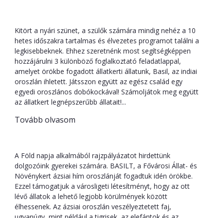
gyerekeknek
Kitört a nyári szünet, a szülők számára mindig nehéz a 10
hetes időszakra tartalmas és élvezetes programot találni a
legkisebbeknek. Ehhez szeretnénk most segítségképpen
hozzájárulni 3 különböző foglalkoztató feladatlappal,
amelyet örökbe fogadott állatkerti állatunk, Basil, az indiai
oroszlán ihletett. Játsszon együtt az egész család egy
egyedi oroszlános dobókockával! Számoljátok meg együtt
az állatkert legnépszerűbb állatait!...
Tovább olvasom
Rajzversenyünk díjazottjai
A Föld napja alkalmából rajzpályázatot hirdettünk
dolgozóink gyerekei számára. BASILT, a Fővárosi Állat- és
Növénykert ázsiai hím oroszlánját fogadtuk idén örökbe.
Ezzel támogatjuk a városligeti létesítményt, hogy az ott
lévő állatok a lehető legjobb körülmények között
élhessenek. Az ázsiai oroszlán veszélyeztetett faj,
ugyanúgy, mint például a tigrisek, az elefántok és az