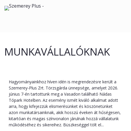
KATEGÓRIA:
MUNKAVÁLLALÓKNAK
Díjaztuk a leghűségesebb kollégáinkat
Hagyományainkhoz híven idén is megrendezésre került a
Szemerey-Plus Zrt. Törzsgárda ünnepsége, amelyet 2026.
június 7-én tartottunk meg a Vasadon található Nádas
Tópark Hotelben. Az esemény ismét kiváló alkalmat adott
arra, hogy kifejezzük elismerésünket és köszönetünket
azon munkatársainknak, akik hosszú éveken át hűségesen,
kitartóan és magas színvonalon járulnak hozzá vállalatunk
működéséhez és sikereihez. Büszkeséggel tölt el...