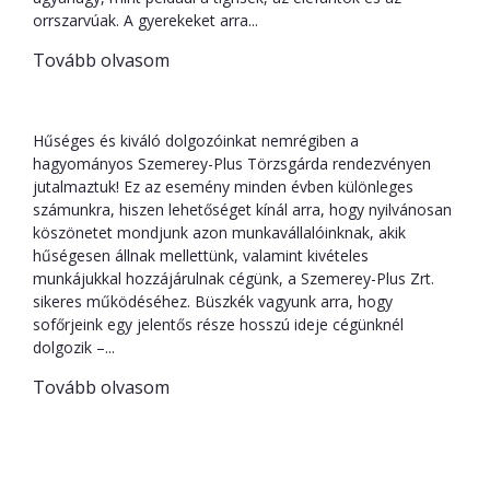
orrszarvúak. A gyerekeket arra...
Tovább olvasom
Ünnepeltük kollégáinkat
Hűséges és kiváló dolgozóinkat nemrégiben a
hagyományos Szemerey-Plus Törzsgárda rendezvényen
jutalmaztuk! Ez az esemény minden évben különleges
számunkra, hiszen lehetőséget kínál arra, hogy nyilvánosan
köszönetet mondjunk azon munkavállalóinknak, akik
hűségesen állnak mellettünk, valamint kivételes
munkájukkal hozzájárulnak cégünk, a Szemerey-Plus Zrt.
sikeres működéséhez. Büszkék vagyunk arra, hogy
sofőrjeink egy jelentős része hosszú ideje cégünknél
dolgozik –...
Tovább olvasom
A Szemerey-Plus Zrt. ügyel a sofőrök
kényelmére is!