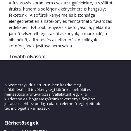
A fuvarozás során nem csak az ügyfeleinkre, a szállított
árukra, hanem a sofőrjeink kényelmére is hangsúlyt
fektetünk. A sofőrök kényelme és biztonsága
elengedhetetlen a hatékony és fenntartható fuvarozás
érdekében. Ezt több tényező is befolyásolja, például a
jármű felszereltsége, az útviszonyok, a munkaidő, a
pihenőidő, a fizetés és az elismerés. A kollégák
komfortjának javítása nemcsak a...
Tovább olvasom
A Szemerey+Plus Zrt. 2019-ben kezdte meg
működését, fő tevékenységi körünk a belföldi és
nemzetközi árufuvarozás. Vállalatunk egyik fő
küldetése az, hogy Megbízóinkat versenyelőnyhöz
juttassuk, ehhez pedig a piacon elérhető legfejlettebb
technológiát alkalmazzuk.
Elérhetőségek