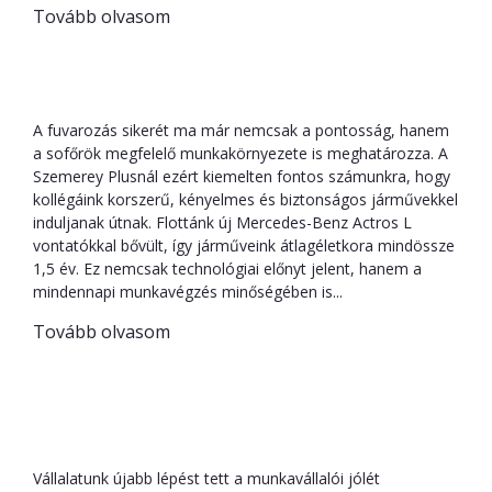
Tovább olvasom
Új Mercedes Actros L kamionok a
Szemerey Plus flottájában
A fuvarozás sikerét ma már nemcsak a pontosság, hanem
a sofőrök megfelelő munkakörnyezete is meghatározza. A
Szemerey Plusnál ezért kiemelten fontos számunkra, hogy
kollégáink korszerű, kényelmes és biztonságos járművekkel
induljanak útnak. Flottánk új Mercedes-Benz Actros L
vontatókkal bővült, így járműveink átlagéletkora mindössze
1,5 év. Ez nemcsak technológiai előnyt jelent, hanem a
mindennapi munkavégzés minőségében is...
Tovább olvasom
Lakhatási lehetőség sofőrjeinknek –
az ország bármely pontjáról várjuk a
jelentkezőket!
Vállalatunk újabb lépést tett a munkavállalói jólét