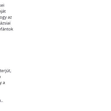
kei
nját
hogy az
ázsiai
lefántok
úti
terjút,
b
y a
..