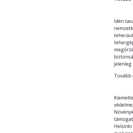
Tíz új
Idén tav
nemzetkö
teheraut
tehergé
megőrzé
biztonsá
jelenleg
Tovább 
Örökbe
Kiemelte
védelme,
Növényke
támogató
Helsinki