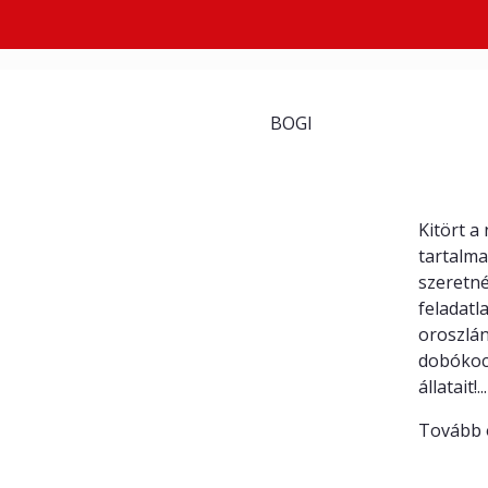
SZERZŐ:
BOGI
Orosz
Kitört a
tartalma
szeretn
feladatl
oroszlán
dobókock
állatait!...
Tovább 
Rajzve