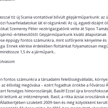
 Scania vontatóval fiatalítottunk
asszal tíz új Scania vontatóval bővült gépjárműparkunk: az 
zi fuvarfeladatokat lát el cégünknél. Az új, egyedi dizájnt ö
ókat Szemerey Péter vezérigazgatónk vette át Sipos Tamás,
pjármű–értékesítőtől. Gépjárműparkunk kiváló állapotának
se éppúgy fontos számunkra, mint sofőrjeink kényelme és
ga. Ennek elérése érdekében flottánkat folyamatosan megúj
 mindössze 1,5 év a járműpark...
olvasom
 fogadtuk Basilt, az oroszlánt
n fontos számunkra a társadalmi felelősségvállalás, körny
 az élővilág megóvása – ezért fogadtuk örökbe a Fővárosi Ál
rt fenséges hímoroszlánját, Basilt! Ezzel újra bronzfokoza
i lettünk az intézménynek. Basil, a ritka ázsiai oroszlánok 
 Állatkertjében született 2009-ben és még kölyökként került