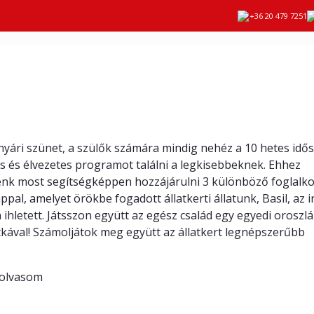
+36 20 479 7251
lános foglalkoztatók gyerekeknek
 nyári szünet, a szülők számára mindig nehéz a 10 hetes idő
s és élvezetes programot találni a legkisebbeknek. Ehhez
énk most segítségképpen hozzájárulni 3 különböző foglalk
appal, amelyet örökbe fogadott állatkerti állatunk, Basil, az i
 ihletett. Játsszon együtt az egész család egy egyedi oroszl
ával! Számoljátok meg együtt az állatkert legnépszerűbb
olvasom
rsenyünk díjazottjai