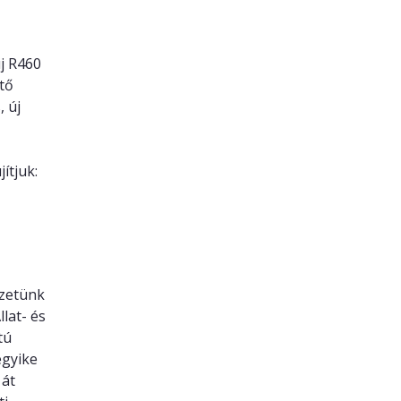
új R460
ltő
 új
ítjuk:
ezetünk
lat- és
tú
egyike
 át