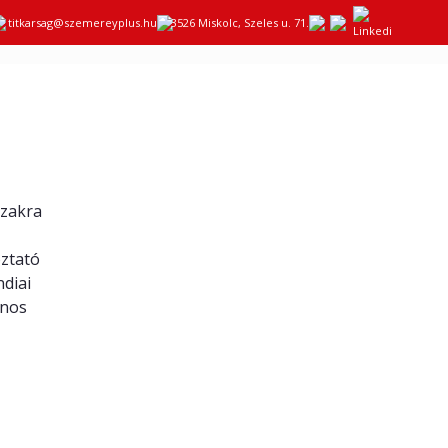
titkarsag@szemereyplus.hu
3526 Miskolc, Szeles u. 71.
szakra
oztató
ndiai
ános