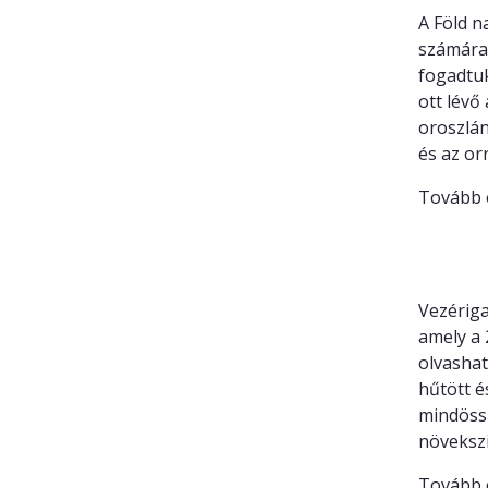
A Föld n
számára.
fogadtuk
ott lévő
oroszlán
és az or
Tovább 
A komp
fuvaro
Vezériga
amely a 
olvashat
hűtött é
mindössz
növekszi
Tovább 