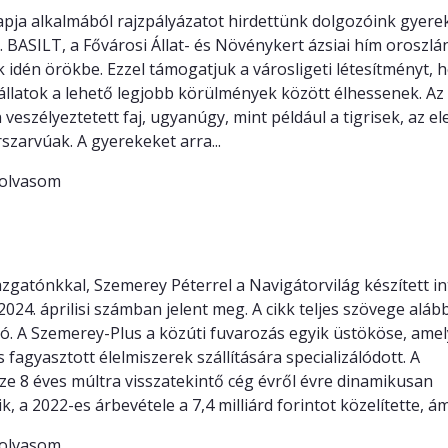
apja alkalmából rajzpályázatot hirdettünk dolgozóink gyere
 BASILT, a Fővárosi Állat- és Növénykert ázsiai hím oroszlá
 idén örökbe. Ezzel támogatjuk a városligeti létesítményt, 
 állatok a lehető legjobb körülmények között élhessenek. Az 
 veszélyeztetett faj, ugyanúgy, mint például a tigrisek, az e
rszarvúak. A gyerekeket arra...
olvasom
lex logisztikai szolgáltatások nyújtása a köz
zók kitörési pontja
zgatónkkal, Szemerey Péterrel a Navigátorvilág készített in
2024. áprilisi számban jelent meg. A cikk teljes szövege aláb
ó. A Szemerey-Plus a közúti fuvarozás egyik üstököse, amel
s fagyasztott élelmiszerek szállítására specializálódott. A
e 8 éves múltra visszatekintő cég évről évre dinamikusan
k, a 2022-es árbevétele a 7,4 milliárd forintot közelítette, ám.
olvasom