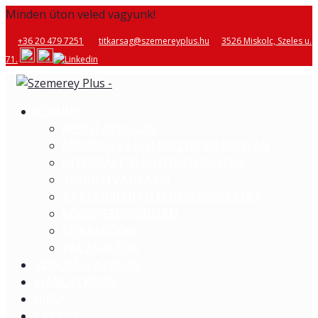
Minden úton veled vagyunk!
+36 20 479 7251
titkarsag@szemereyplus.hu
3526 Miskolc, Szeles u.
71.
RÓLUNK
BEMUTATKOZÁS
MINŐSÉG ÉS ÉLELMISZER-BIZTONSÁG
INTEGRÁLT IRÁNYÍTÁSI POLITIKA
TANÚSÍTVÁNYAINK
TÁRSADALMI FELELŐSSÉGVÁLLALÁS
KÖRNYEZETVÉDELEM
ETIKAI KÓDEX
PÁLYÁZATOK
SZOLGÁLTATÁSOK
AJÁNLATKÉRÉS
HÍREK
KARRIER