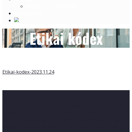
NYITOTT POZÍCIÓINK
KAPCSOLAT
Etikai kódex
Etikai-kodex-2023.11.24
A Szemerey+Plus Zrt. 2019-ben kezdte meg működését,
fő tevékenységi körünk a belföldi és nemzetközi
árufuvarozás. Vállalatunk egyik fő küldetése az, hogy
Megbízóinkat versenyelőnyhöz juttassuk, ehhez pedig a