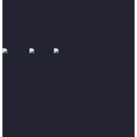
piacon elérhető legfejlettebb technológiát alkalmazzuk.
Elérhetőségek
Telefon:
+36 20 479 7251
E-mail:
titkarsag@szemereyplus.hu
Oldaltérkép
Rólunk
Szolgáltatások
Ajánlatkérés
Referenciák
Hírek
Karrier
Kapcsolat
Cégadatok
Adatkezelési tájékoztató