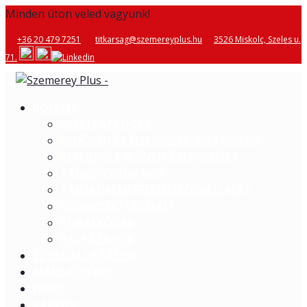
Minden úton veled vagyunk!
+36 20 479 7251
titkarsag@szemereyplus.hu
3526 Miskolc, Szeles u.
71.
RÓLUNK
BEMUTATKOZÁS
MINŐSÉG ÉS ÉLELMISZER-BIZTONSÁG
INTEGRÁLT IRÁNYÍTÁSI POLITIKA
TANÚSÍTVÁNYAINK
TÁRSADALMI FELELŐSSÉGVÁLLALÁS
KÖRNYEZETVÉDELEM
ETIKAI KÓDEX
PÁLYÁZATOK
SZOLGÁLTATÁSOK
AJÁNLATKÉRÉS
HÍREK
KARRIER