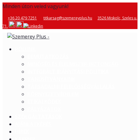
Minden úton veled vagyunk!
+36 20 479 7251
titkarsag@szemereyplus.hu
3526 Miskolc, Szeles u.
71.
RÓLUNK
BEMUTATKOZÁS
MINŐSÉG ÉS ÉLELMISZER-BIZTONSÁG
INTEGRÁLT IRÁNYÍTÁSI POLITIKA
TANÚSÍTVÁNYAINK
TÁRSADALMI FELELŐSSÉGVÁLLALÁS
KÖRNYEZETVÉDELEM
ETIKAI KÓDEX
PÁLYÁZATOK
SZOLGÁLTATÁSOK
AJÁNLATKÉRÉS
HÍREK
KARRIER