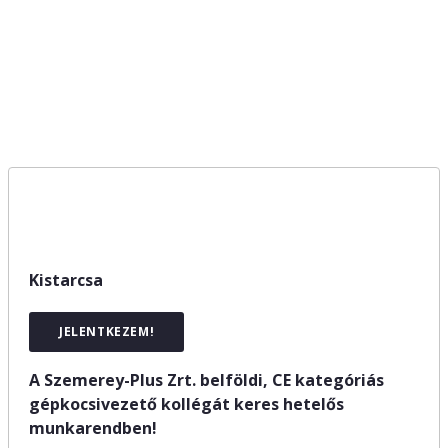
CE kategóriás gépkocsivezető
(Kistarcsa)
Kistarcsa
JELENTKEZEM!
A Szemerey-Plus Zrt. belföldi, CE kategóriás
gépkocsivezető kollégát keres hetelős
munkarendben!