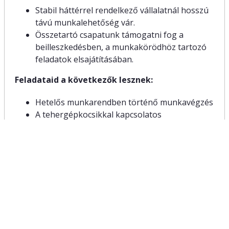
Stabil háttérrel rendelkező vállalatnál hosszú
távú munkalehetőség vár.
Összetartó csapatunk támogatni fog a
beilleszkedésben, a munkakörödhöz tartozó
feladatok elsajátításában.
Feladataid a következők lesznek:
Hetelős munkarendben történő munkavégzés
A tehergépkocsikkal kapcsolatos
adminisztrációs feladatok ellátása.
Hétfőtől-Péntekig való munkavégzés.
Ponyvás szervénnyel történő szemét szállítás.
Amit kérünk tőled:
Van érvényes GKI kártyád és digitális
sofőrkártyád.
Van érvényes PÁV vizsgád.